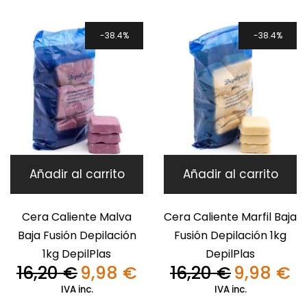
era:
es:
era:
es:
9,74 €.
3,80 €.
16,20 €.
9,9
38.4%
38.4%
Añadir al carrito
Añadir al carrito
Cera Caliente Malva
Cera Caliente Marfil Baja
Baja Fusión Depilación
Fusión Depilación 1kg
1kg DepilPlas
DepilPlas
16,20
€
9,98
€
16,20
€
9,98
€
El
El
El
El
precio
precio
precio
pre
IVA inc.
IVA inc.
original
actual
original
act