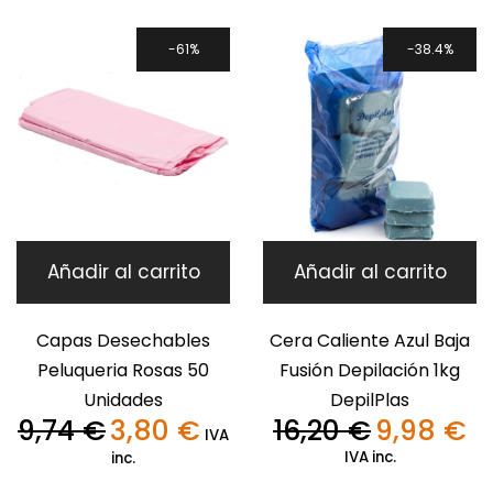
7,49 €.
3,15 €.
9,74 €.
3,80 €
61%
38.4%
Añadir al carrito
Añadir al carrito
Capas Desechables
Cera Caliente Azul Baja
Peluqueria Rosas 50
Fusión Depilación 1kg
Unidades
DepilPlas
9,74
€
3,80
€
16,20
€
9,98
€
El
El
El
El
IVA
precio
precio
precio
pre
IVA inc.
inc.
original
actual
original
act