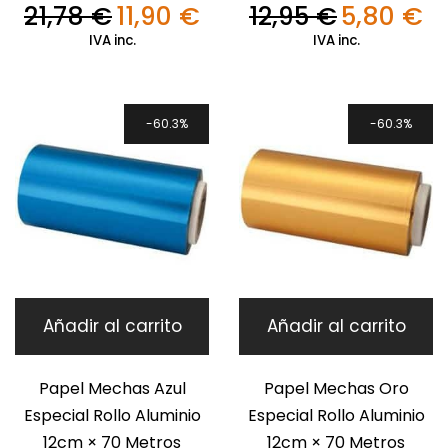
21,78
€
11,90
€
12,95
€
5,80
€
El
El
El
El
precio
precio
precio
pre
IVA inc.
IVA inc.
original
actual
original
act
era:
es:
era:
es:
21,78 €.
11,90 €.
12,95 €.
5,8
60.3%
60.3%
Añadir al carrito
Añadir al carrito
Papel Mechas Azul
Papel Mechas Oro
Especial Rollo Aluminio
Especial Rollo Aluminio
12cm × 70 Metros
12cm × 70 Metros