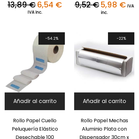
13,89
€
6,54
€
9,52
€
5,98
€
El
El
El
El
IVA
precio
precio
precio
preci
IVA inc.
inc.
original
actual
original
actua
era:
es:
era:
es:
13,89 €.
6,54 €.
9,52 €.
5,98 €
54.2%
22%
Añadir al carrito
Añadir al carrito
Rollo Papel Cuello
Rollo Papel Mechas
Peluquería Elástico
Aluminio Plata con
Desechable 100
Dispensador 30cm x