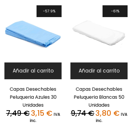
1,25 €.
0,49 €
57.9%
61%
Añadir al carrito
Añadir al carrito
Capas Desechables
Capas Desechables
Peluqueria Azules 30
Peluqueria Blancas 50
Unidades
Unidades
7,49
€
3,15
€
9,74
€
3,80
€
El
El
El
El
IVA
IVA
precio
precio
precio
preci
inc.
inc.
original
actual
original
actua
era:
es:
era:
es: