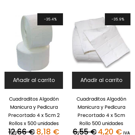
25,17 €.
10,
era:
es:
16,20 €.
9,98 €.
35.4%
35.9%
Añadir al carrito
Añadir al carrito
Cuadraditos Algodón
Cuadraditos Algodón
Manicura y Pedicura
Manicura y Pedicura
Precortado 4 x 5cm 2
Precortado 4 x 5cm
Rollos x 500 unidades
Rollo 500 unidades
12,66
€
8,18
€
6,55
€
4,20
€
El
El
El
El
IVA