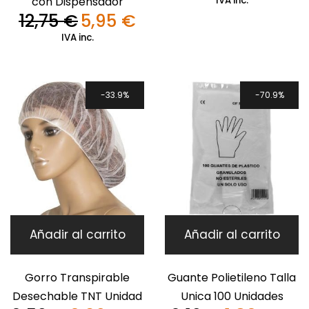
con Dispensador
IVA inc.
original
ac
12,75
€
5,95
€
El
El
era:
es
precio
precio
IVA inc.
26,82 €.
17
original
actual
era:
es:
12,75 €.
5,95 €.
33.9%
70.9%
Añadir al carrito
Añadir al carrito
Gorro Transpirable
Guante Polietileno Talla
Desechable TNT Unidad
Unica 100 Unidades