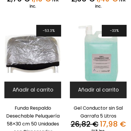
IVA
IVA
precio
precio
precio
precio
inc.
inc.
original
actual
original
actual
era:
es:
era:
es:
2,76 €.
1,10 €.
2,38 €.
1,49 €.
53.3%
33%
Añadir al carrito
Añadir al carrito
Funda Respaldo
Gel Conductor sin Sal
Desechable Peluquería
Garrafa 5 Litros
26,82
€
17,98
€
58×30 cm 50 Unidades
El
El
precio
pr