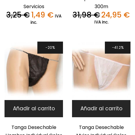
Servicios
300m
3,25
€
1,49
€
31,98
€
24,95
€
El
El
El
El
IVA
precio
precio
precio
pr
IVA inc.
inc.
original
actual
original
ac
era:
es:
era:
es
3,25 €.
1,49 €.
31,98 €.
24
20%
41.2%
Añadir al carrito
Añadir al carrito
Tanga Desechable
Tanga Desechable