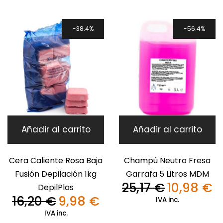
era:
es:
era:
es:
16,20 €.
9,98 €.
16,20 €.
9,9
38.4%
56.4%
Añadir al carrito
Añadir al carrito
Cera Caliente Rosa Baja
Champú Neutro Fresa
Fusión Depilación 1kg
Garrafa 5 Litros MDM
25,17
€
10,98
€
DepilPlas
El
El
16,20
€
9,98
€
precio
pre
IVA inc.
El
El
original
ac
precio
precio
IVA inc.
era:
es:
original
actual