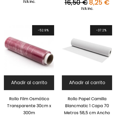
precio
precio
16,50
€
8,25
€
IVA inc.
El
El
original
actual
precio
pre
IVA inc.
era:
es:
original
act
16,50 €.
8,25 €.
era:
es:
16,50 €.
8,2
52.9%
37.2%
Añadir al carrito
Añadir al carrito
Rollo Film Osmótico
Rollo Papel Camilla
Transparente 30cm x
Blancmatic 1 Capa 70
300m
Metros 58,5 cm Ancho