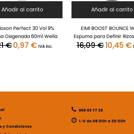
Añadir al carrito
Añadir al carrito
loxon Perfect 30 Vol 9%
EIMI BOOST BOUNCE W
a Oxigenada 60ml Wella
Espuma para Definir Rizo
21
€
0,97
€
16,09
€
10,45
€
El
El
El
E
IVA inc.
precio
precio
precio
p
original
actual
original
a
era:
es:
era:
e
1,21 €.
0,97 €.
16,09 €.
1
gal
968 93 77 39
o
L-V de 08:00h a 20:00h
 y Condiciones