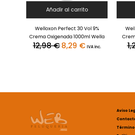
Añadir al carrito
Welloxon Perfect 30 Vol 9%
Wel
Crema Oxigenada 1000ml Wella
Crem
12,98
€
8,29
€
1,
El
El
IVA inc.
precio
precio
original
actual
era:
es:
12,98 €.
8,29 €.
Aviso Le
Contact
Términos