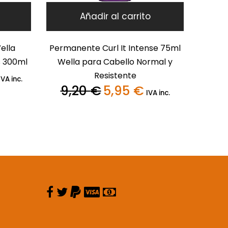
Añadir al carrito
ella
Permanente Curl It Intense 75ml
s 300ml
Wella para Cabello Normal y
Resistente
l
IVA inc.
recio
9,20
€
5,95
€
El
El
IVA inc.
ctual
precio
precio
s:
original
actual
0,45 €.
era:
es:
9,20 €.
5,95 €.