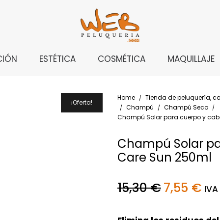
CIÓN
ESTÉTICA
COSMÉTICA
MAQUILLAJE
Home
Tienda de peluquería, co
/
¡Oferta!
Champú
Champú Seco
/
/
/
Champú Solar para cuerpo y cabe
Champú Solar par
Care Sun 250ml
15,30
€
El
7,55
€
El
IVA 
precio
prec
original
actu
era:
es: