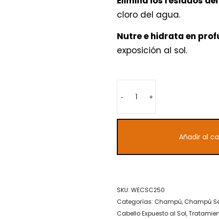
Elimina los residuos de
15,30 €.
7,55
cloro del agua.
Nutre e hidrata en profu
exposición al sol.
-
+
Añadir al ca
SKU:
WECSC250
Categorías:
Champú
,
Champú S
Cabello Expuesto al Sol
,
Tratamien