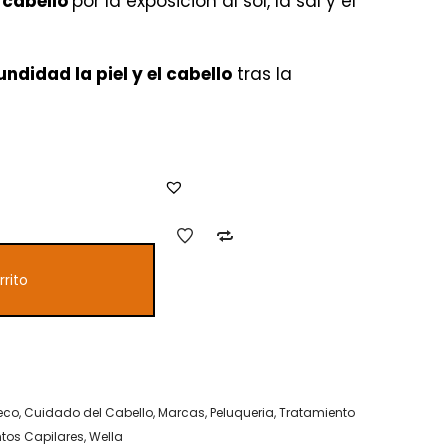
l cabello
 €.
por la exposición al sol, la sal y el
ndidad la piel y el cabello
tras la
rrito
eco
,
Cuidado del Cabello
,
Marcas
,
Peluqueria
,
Tratamiento
tos Capilares
,
Wella