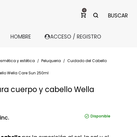
0
BUSCAR
HOMBRE
ACCESO / REGISTRO
smética y estética
Peluqueria
Cuidado del Cabello
/
/
llo Wella Care Sun 250ml
a cuerpo y cabello Wella
Disponible
inc.
io
al