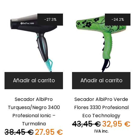
38,45 €.
27,95 €.
era:
es
38,45 €.
27
27.3%
24.2%
Añadir al carrito
Añadir al carrito
Secador AlbiPro
Secador AlbiPro Verde
Turquesa/Negro 3400
Flores 3330 Profesional
Profesional Ionic –
Eco Technology
43,45
€
32,95
€
Turmalina
El
El
38,45
€
27,95
€
precio
pr
IVA inc.
El
El