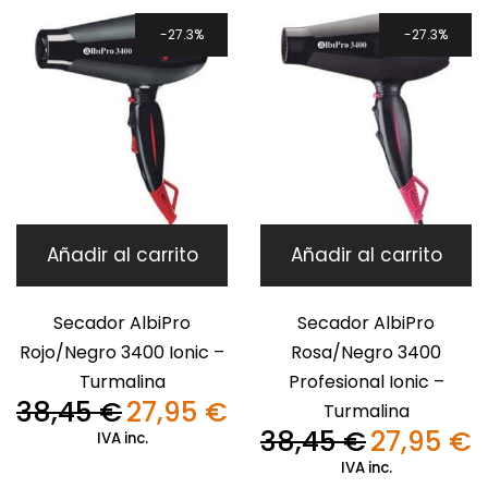
27.3%
27.3%
Añadir al carrito
Añadir al carrito
Secador AlbiPro
Secador AlbiPro
Rojo/Negro 3400 Ionic –
Rosa/Negro 3400
Turmalina
Profesional Ionic –
38,45
€
27,95
€
Turmalina
El
El
precio
precio
38,45
€
27,95
€
IVA inc.
El
El
original
actual
precio
pr
IVA inc.
era:
es:
original
ac