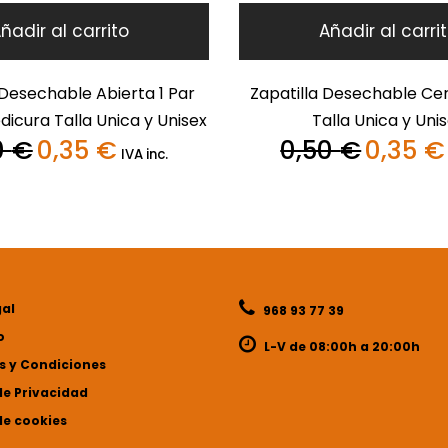
ñadir al carrito
Añadir al carri
 Desechable Abierta 1 Par
Zapatilla Desechable Cer
dicura Talla Unica y Unisex
Talla Unica y Uni
0
€
0,35
€
0,50
€
0,35
€
El
El
El
IVA inc.
precio
precio
precio
original
actual
original
era:
es:
era:
0,50 €.
0,35 €.
0,50 €.
gal
968 93 77 39
o
L-V de 08:00h a 20:00h
 y Condiciones
de Privacidad
de cookies