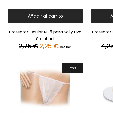
Añadir al carrito
A
Protector Ocular Nº 5 para Sol y Uva
Protector 
Steinhart
2,75
€
2,25
€
4,2
El
El
IVA inc.
precio
precio
original
actual
era:
es:
2,75 €.
2,25 €.
20%