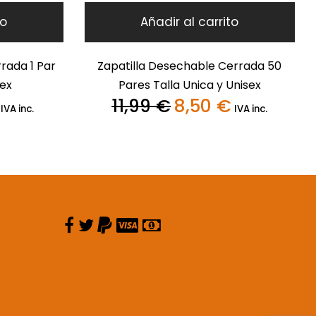
to
Añadir al carrito
rada 1 Par
Zapatilla Desechable Cerrada 50
sex
Pares Talla Unica y Unisex
11,99
€
8,50
€
El
El
El
IVA inc.
IVA inc.
precio
precio
precio
actual
original
actual
es:
era:
es:
0,35 €.
11,99 €.
8,50 €.