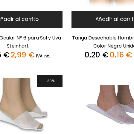
ñadir al carrito
Añadir al carri
Ocular Nº 6 para Sol y Uva
Tanga Desechable Hombre
Steinhart
Color Negro Unid
5
€
2,99
€
0,20
€
0,16
€
El
El
El
E
IVA inc.
precio
precio
precio
original
actual
original
era:
es:
era:
e
4,25 €.
2,99 €.
0,20 €.
0
30%