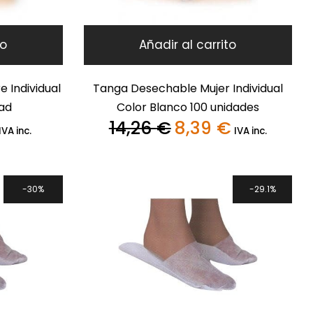
to
Añadir al carrito
 Individual
Tanga Desechable Mujer Individual
ad
Color Blanco 100 unidades
14,26
€
8,39
€
l
El
El
IVA inc.
IVA inc.
precio
precio
precio
actual
original
actual
s:
era:
es:
,16 €.
14,26 €.
8,39 €.
30%
29.1%