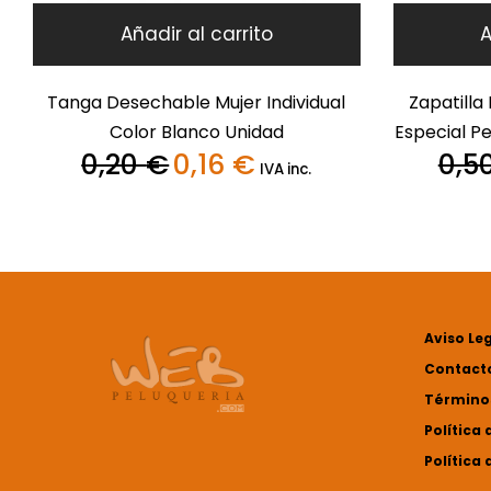
Añadir al carrito
A
Tanga Desechable Mujer Individual
Zapatilla
Color Blanco Unidad
Especial Pe
0,20
€
0,16
€
0,5
El
El
IVA inc.
precio
precio
original
actual
era:
es:
0,20 €.
0,16 €.
Aviso Le
Contact
Términos
Política 
Política 