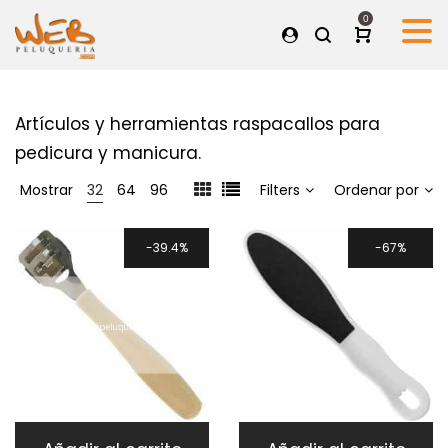
0
Artículos y herramientas raspacallos para
pedicura y manicura.
Mostrar
32
64
96
Filters
Ordenar por
39.4%
67%