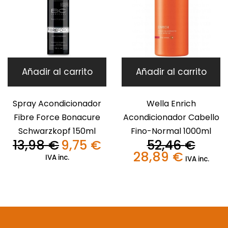
Añadir al carrito
Añadir al carrito
Spray Acondicionador
Wella Enrich
Fibre Force Bonacure
Acondicionador Cabello
Schwarzkopf 150ml
Fino-Normal 1000ml
13,98
€
9,75
€
52,46
€
El
El
28,89
€
precio
precio
El
El
IVA inc.
IVA inc.
original
actual
precio
precio
era:
es:
original
actual
13,98 €.
9,75 €.
era:
es:
52,46 €.
28,89 €.