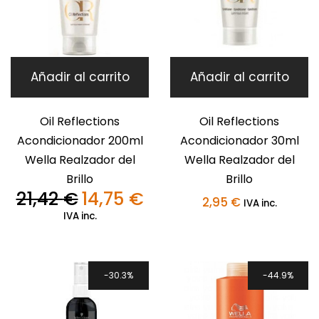
Añadir al carrito
Añadir al carrito
Oil Reflections
Oil Reflections
Acondicionador 200ml
Acondicionador 30ml
Wella Realzador del
Wella Realzador del
Brillo
Brillo
21,42
€
14,75
€
El
El
2,95
€
IVA inc.
precio
precio
IVA inc.
original
actual
era:
es:
21,42 €.
14,75 €.
30.3%
44.9%