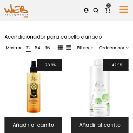
0
Acondicionador para cabello dañado
Mostrar
32
64
96
Filters
Ordenar por
78.8%
42.9%
Añadir al carrito
Añadir al carrito