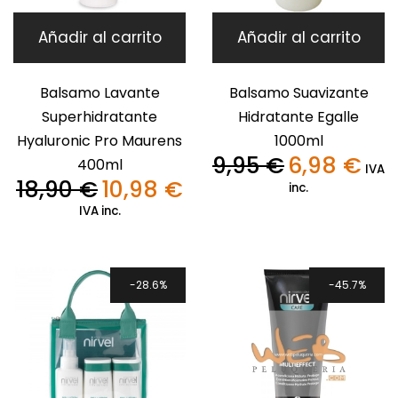
Añadir al carrito
Añadir al carrito
Balsamo Lavante
Balsamo Suavizante
Superhidratante
Hidratante Egalle
Hyaluronic Pro Maurens
1000ml
9,95
€
6,98
€
400ml
El
El
IVA
18,90
€
10,98
€
precio
preci
inc.
El
El
original
actua
precio
precio
IVA inc.
era:
es:
original
actual
9,95 €.
6,98 €
era:
es:
18,90 €.
10,98 €.
28.6%
45.7%