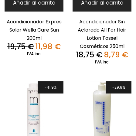
Añadir al carrito
Añadir al carrito
Acondicionador Expres
Acondicionador Sin
Solar Wella Care Sun
Aclarado All For Hair
200ml
Lotion Tassel
19,75
€
11,98
€
Cosméticos 250ml
El
El
precio
precio
18,75
€
8,79
€
IVA inc.
El
El
original
actual
precio
pre
IVA inc.
era:
es:
original
act
19,75 €.
11,98 €.
era:
es:
18,75 €.
8,7
41.9%
29.8%