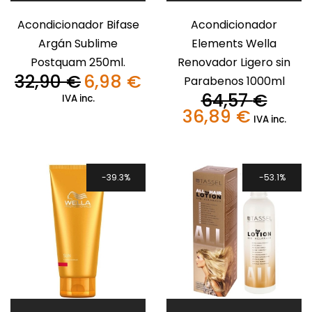
Acondicionador Bifase
Acondicionador
Argán Sublime
Elements Wella
Postquam 250ml.
Renovador Ligero sin
32,90
€
6,98
€
Parabenos 1000ml
El
El
precio
precio
64,57
€
IVA inc.
original
actual
36,89
€
El
El
IVA inc.
era:
es:
precio
precio
32,90 €.
6,98 €.
original
actual
era:
es:
64,57 €.
36,89 €.
39.3%
53.1%