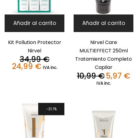
Añadir al carrito
Añadir al carrito
Kit Pollution Protector
Nirvel Care
Nirvel
MULTIEFFECT 250ml
34,99
€
Tratamiento Completo
24,99
€
El
El
Capilar
IVA inc.
precio
precio
10,99
€
5,97
€
El
El
original
actual
precio
pre
IVA inc.
era:
es:
original
act
34,99 €.
24,99 €.
era:
es:
10,99 €.
5,9
31.1%