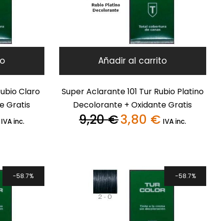
to
Añadir al carrito
Rubio Claro
Super Aclarante 101 Tur Rubio Platino
e Gratis
Decolorante + Oxidante Gratis
9,20
€
3,80
€
El
El
El
IVA inc.
IVA inc.
precio
precio
precio
actual
original
actual
es:
era:
es:
3,80 €.
9,20 €.
3,80 €.
58.7%
58.7%