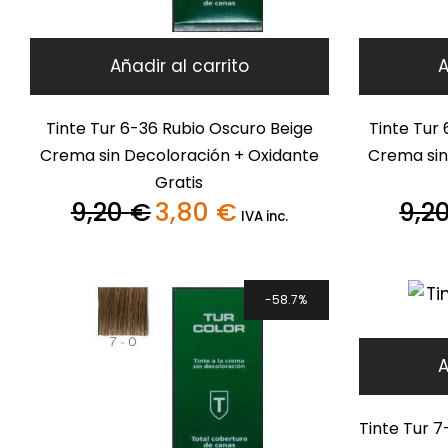
Añadir al carrito
A
Tinte Tur 6-36 Rubio Oscuro Beige
Tinte Tur
Crema sin Decoloración + Oxidante
Crema sin
Gratis
9,20
€
3,80
€
9,2
El
El
IVA inc.
precio
precio
original
actual
era:
es:
9,20 €.
3,80 €.
58.7%
A
Tinte Tur 