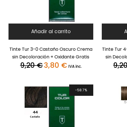
Añadir al carrito
A
Tinte Tur 3-0 Castaño Oscuro Crema
Tinte Tur 
sin Decoloración + Oxidante Gratis
sin Decol
9,20
€
3,80
€
9,2
El
El
IVA inc.
precio
precio
original
actual
era:
es:
9,20 €.
3,80 €.
58.7%