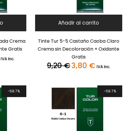
to
Añadir al carrito
emada Crema
Tinte Tur 5-5 Castaño Caoba Claro
nte Gratis
Crema sin Decoloración + Oxidante
Gratis
El
IVA inc.
precio
9,20
€
3,80
€
El
El
IVA inc.
actual
precio
precio
es:
original
actual
3,80 €.
era:
es:
9,20 €.
3,80 €.
58.7%
58.7%