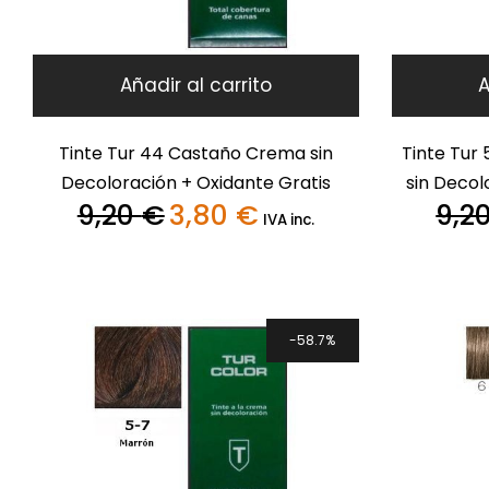
Añadir al carrito
A
Tinte Tur 44 Castaño Crema sin
Tinte Tur
Decoloración + Oxidante Gratis
sin Decol
9,20
€
3,80
€
9,2
El
El
IVA inc.
precio
precio
original
actual
era:
es:
9,20 €.
3,80 €.
58.7%