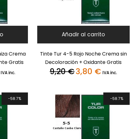
to
Añadir al carrito
niza Crema
Tinte Tur 4-5 Rojo Noche Crema sin
nte Gratis
Decoloración + Oxidante Gratis
9,20
€
3,80
€
El
El
El
IVA inc.
IVA inc.
precio
precio
precio
actual
original
actual
es:
era:
es:
3,80 €.
9,20 €.
3,80 €.
58.7%
58.7%