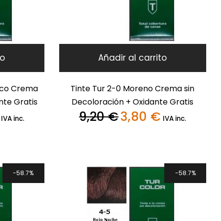
to
Añadir al carrito
dico Crema
Tinte Tur 2-0 Moreno Crema sin
nte Gratis
Decoloración + Oxidante Gratis
9,20
€
3,80
€
El
El
El
IVA inc.
IVA inc.
precio
precio
precio
actual
original
actual
es:
era:
es:
3,80 €.
9,20 €.
3,80 €.
58.7%
58.7%