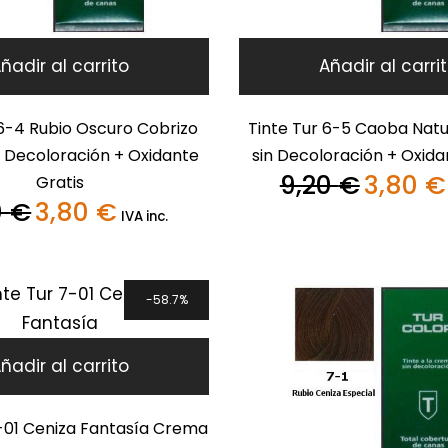
ñadir al carrito
Añadir al carri
 6-4 Rubio Oscuro Cobrizo
Tinte Tur 6-5 Caoba Nat
 Decoloración + Oxidante
sin Decoloración + Oxida
9,20
€
3,80
€
Gratis
El
0
€
3,80
€
precio
El
El
IVA inc.
original
precio
precio
era:
original
actual
9,20 €.
era:
es:
9,20 €.
3,80 €.
58.7%
ñadir al carrito
7-01 Ceniza Fantasía Crema