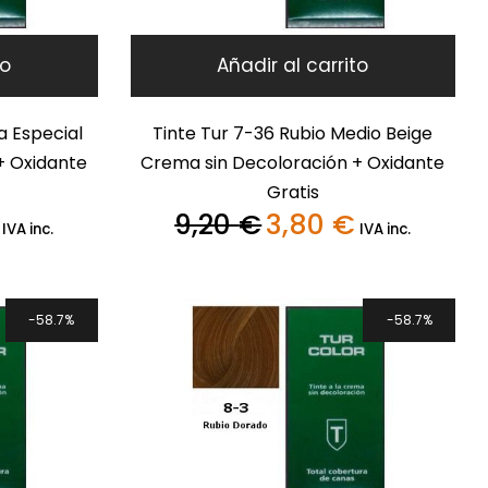
to
Añadir al carrito
a Especial
Tinte Tur 7-36 Rubio Medio Beige
+ Oxidante
Crema sin Decoloración + Oxidante
Gratis
9,20
€
3,80
€
El
El
El
IVA inc.
IVA inc.
precio
precio
precio
actual
original
actual
es:
era:
es:
3,80 €.
9,20 €.
3,80 €.
58.7%
58.7%