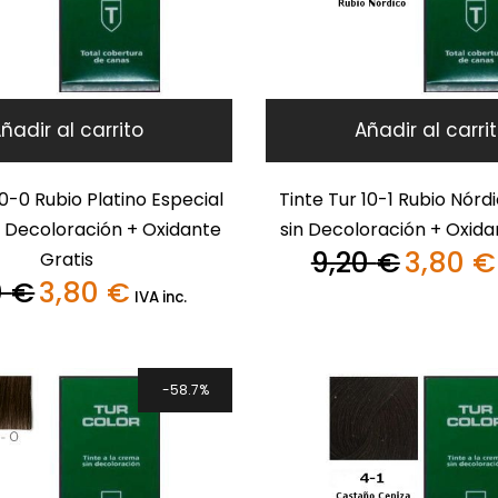
ñadir al carrito
Añadir al carri
10-0 Rubio Platino Especial
Tinte Tur 10-1 Rubio Nór
 Decoloración + Oxidante
sin Decoloración + Oxida
9,20
€
3,80
€
Gratis
El
0
€
3,80
€
precio
El
El
IVA inc.
original
precio
precio
era:
original
actual
9,20 €.
era:
es:
9,20 €.
3,80 €.
58.7%