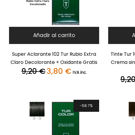
Añadir al carrito
A
Super Aclarante 102 Tur Rubio Extra
Tinte Tur 
Claro Decolorante + Oxidante Gratis
Crema sin
9,20
€
3,80
€
El
El
IVA inc.
precio
precio
9,2
original
actual
era:
es:
9,20 €.
3,80 €.
58.7%