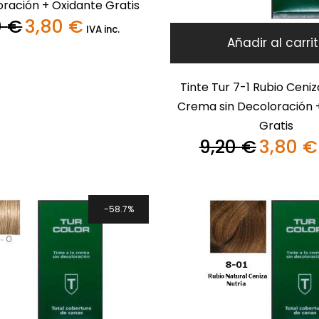
oración + Oxidante Gratis
0
€
3,80
€
El
El
IVA inc.
precio
precio
Añadir al carri
original
actual
era:
es:
9,20 €.
3,80 €.
Tinte Tur 7-1 Rubio Ceniz
Crema sin Decoloración 
Gratis
9,20
€
3,80
€
El
precio
original
era:
9,20 €.
58.7%