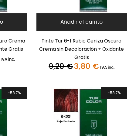
to
Añadir al carrito
curo Crema
Tinte Tur 6-1 Rubio Ceniza Oscuro
nte Gratis
Crema sin Decoloración + Oxidante
Gratis
El
IVA inc.
precio
9,20
€
3,80
€
El
El
IVA inc.
actual
precio
precio
es:
original
actual
3,80 €.
era:
es:
9,20 €.
3,80 €.
58.7%
58.7%