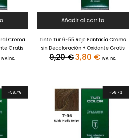
to
Añadir al carrito
ural Crema
Tinte Tur 6-55 Rojo Fantasía Crema
nte Gratis
sin Decoloración + Oxidante Gratis
9,20
€
3,80
€
El
El
El
IVA inc.
IVA inc.
precio
precio
precio
actual
original
actual
es:
era:
es:
3,80 €.
9,20 €.
3,80 €.
58.7%
58.7%