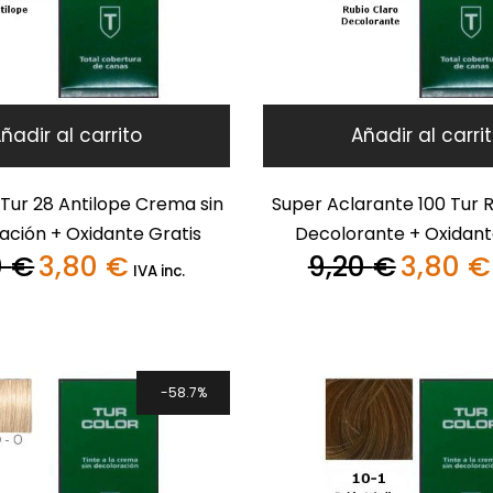
ñadir al carrito
Añadir al carri
Tur 28 Antilope Crema sin
Super Aclarante 100 Tur 
ación + Oxidante Gratis
Decolorante + Oxidant
0
€
3,80
€
9,20
€
3,80
€
El
El
El
IVA inc.
precio
precio
precio
original
actual
original
era:
es:
era:
9,20 €.
3,80 €.
9,20 €.
58.7%