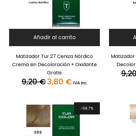
Añadir al carrito
A
Matizador Tur 27 Ceniza Nórdico
Matizador 
Crema sin Decoloración + Oxidante
Decolor
9,2
Gratis
9,20
€
3,80
€
El
El
IVA inc.
precio
precio
original
actual
era:
es:
9,20 €.
3,80 €.
58.7%