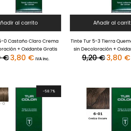
ñadir al carrito
Añadir al carri
 5-0 Castaño Claro Crema
Tinte Tur 5-3 Tierra Qu
oración + Oxidante Gratis
sin Decoloración + Oxida
0
€
3,80
€
9,20
€
3,80
€
El
El
El
IVA inc.
precio
precio
precio
original
actual
original
era:
es:
era:
9,20 €.
3,80 €.
9,20 €.
58.7%