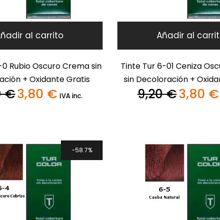
ñadir al carrito
Añadir al carri
6-0 Rubio Oscuro Crema sin
Tinte Tur 6-01 Ceniza Os
ación + Oxidante Gratis
sin Decoloración + Oxida
0
€
3,80
€
9,20
€
3,80
€
El
El
El
IVA inc.
precio
precio
precio
original
actual
original
era:
es:
era:
9,20 €.
3,80 €.
9,20 €.
58.7%