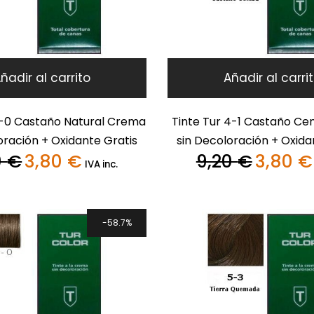
ñadir al carrito
Añadir al carri
4-0 Castaño Natural Crema
Tinte Tur 4-1 Castaño Ce
oración + Oxidante Gratis
sin Decoloración + Oxida
0
€
3,80
€
9,20
€
3,80
€
El
El
El
IVA inc.
precio
precio
precio
original
actual
original
era:
es:
era:
9,20 €.
3,80 €.
9,20 €.
58.7%