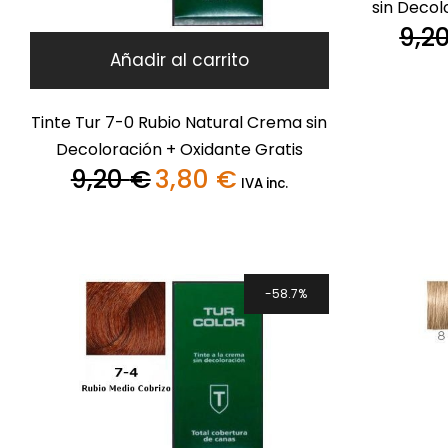
sin Decol
9,2
Añadir al carrito
Tinte Tur 7-0 Rubio Natural Crema sin
Decoloración + Oxidante Gratis
9,20
€
3,80
€
El
El
IVA inc.
precio
precio
original
actual
era:
es:
9,20 €.
3,80 €.
58.7%