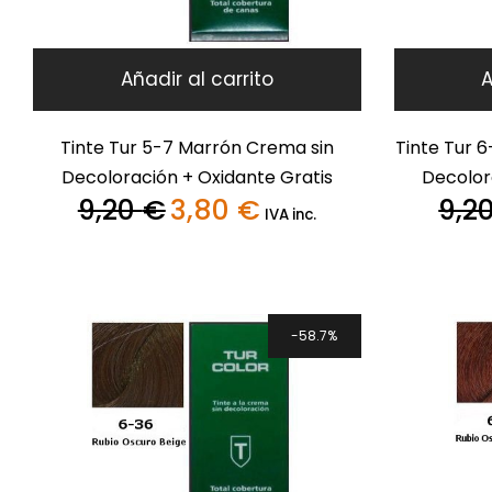
Añadir al carrito
A
Tinte Tur 5-7 Marrón Crema sin
Tinte Tur 
Decoloración + Oxidante Gratis
Decolor
9,20
€
3,80
€
9,2
El
El
IVA inc.
precio
precio
original
actual
era:
es:
9,20 €.
3,80 €.
58.7%