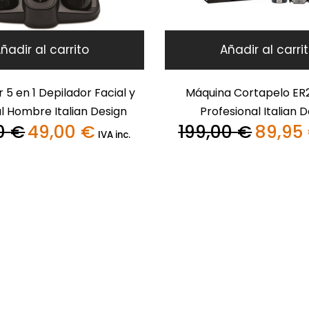
ñadir al carrito
Añadir al carri
 5 en 1 Depilador Facial y
Máquina Cortapelo ER2
l Hombre Italian Design
Profesional Italian 
00
€
49,00
€
199,00
€
89,95
El
El
El
IVA inc.
precio
precio
precio
original
actual
original
era:
es:
era:
159,00 €.
49,00 €.
199,00 €.