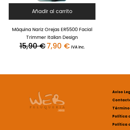
Añadir al carrito
Máquina Nariz Orejas ER5500 Facial
Trimmer Italian Design
15,90
€
7,90
€
El
El
IVA inc.
precio
precio
original
actual
era:
es:
15,90 €.
7,90 €.
Aviso Le
Contact
Términos
Política 
Política 