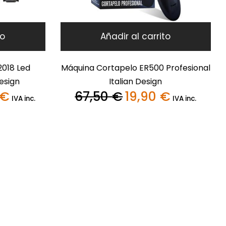
to
Añadir al carrito
018 Led
Máquina Cortapelo ER500 Profesional
Design
Italian Design
€
67,50
€
19,90
€
El
El
El
IVA inc.
IVA inc.
precio
precio
precio
actual
original
actual
es:
era:
es:
89,95 €.
67,50 €.
19,90 €.