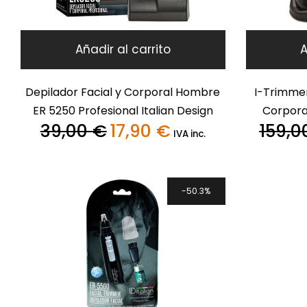
Añadir al carrito
A
Depilador Facial y Corporal Hombre
I-Trimmer
ER 5250 Profesional Italian Design
Corpora
39,00
€
17,90
€
159,
El
El
IVA inc.
precio
precio
original
actual
era:
es:
39,00 €.
17,90 €.
50.3%