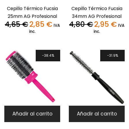
Cepillo Térmico Fucsia
Cepillo Térmico Fucsia
25mm AG Profesional
34mm AG Profesional
4,65
€
2,85
€
4,80
€
2,95
€
El
El
El
El
IVA
IVA
precio
precio
precio
preci
inc.
inc.
original
actual
original
actua
era:
es:
era:
es:
4,65 €.
2,85 €.
4,80 €.
2,95 €
38.4%
31.9%
Añadir al carrito
Añadir al carrito