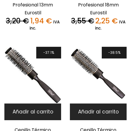
Profesional 13mm
Profesional 18mm
Eurostil
Eurostil
3,20
€
1,94
€
3,55
€
2,25
€
El
El
El
El
IVA
IVA
precio
precio
precio
precio
inc.
inc.
original
actual
original
actual
era:
es:
era:
es:
3,20 €.
1,94 €.
3,55 €.
2,25 €.
37.1%
38.5%
Añadir al carrito
Añadir al carrito
Cepillo Térmico
Cepillo Térmico