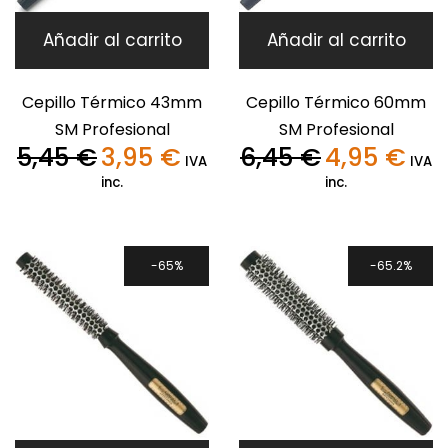
Añadir al carrito
Añadir al carrito
Cepillo Térmico 43mm
Cepillo Térmico 60mm
SM Profesional
SM Profesional
5,45
€
3,95
€
6,45
€
4,95
€
El
El
El
El
IVA
IVA
precio
precio
precio
preci
inc.
inc.
original
actual
original
actua
era:
es:
era:
es:
5,45 €.
3,95 €.
6,45 €.
4,95 €
65%
65.2%