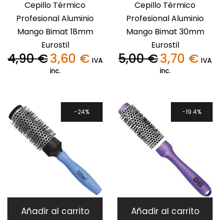
Cepillo Térmico
Cepillo Térmico
Profesional Aluminio
Profesional Aluminio
Mango Bimat 18mm
Mango Bimat 30mm
Eurostil
Eurostil
4,90
€
3,60
€
5,00
€
3,70
€
El
El
El
El
IVA
IVA
precio
precio
precio
precio
inc.
inc.
original
actual
original
actua
era:
es:
era:
es:
4,90 €.
3,60 €.
5,00 €.
3,70 €
24%
19.4%
Añadir al carrito
Añadir al carrito