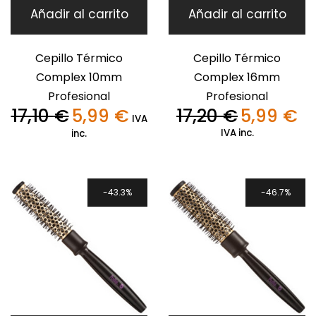
Añadir al carrito
Añadir al carrito
Cepillo Térmico
Cepillo Térmico
Complex 10mm
Complex 16mm
Profesional
Profesional
17,10
€
5,99
€
17,20
€
5,99
€
El
El
El
El
IVA
precio
precio
precio
pre
IVA inc.
inc.
original
actual
original
act
era:
es:
era:
es:
17,10 €.
5,99 €.
17,20 €.
5,9
43.3%
46.7%