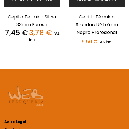
Cepillo Termico Silver
Cepillo Térmico
33mm Eurostil
Standard ∅ 57mm
7,45
€
3,78
€
Negro Profesional
El
El
IVA
precio
precio
inc.
6,50
€
IVA inc.
original
actual
era:
es:
7,45 €.
3,78 €.
Aviso Legal