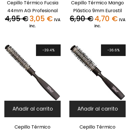
Cepillo Térmico Fucsia
Cepillo Térmico Mango
44mm AG Profesional
Plástico 9mm Eurostil
4,95
€
3,05
€
6,90
€
4,70
€
El
El
El
El
IVA
IVA
precio
precio
precio
preci
inc.
inc.
original
actual
original
actua
era:
es:
era:
es:
4,95 €.
3,05 €.
6,90 €.
4,70 €
39.4%
36.6%
Añadir al carrito
Añadir al carrito
Cepillo Térmico
Cepillo Térmico