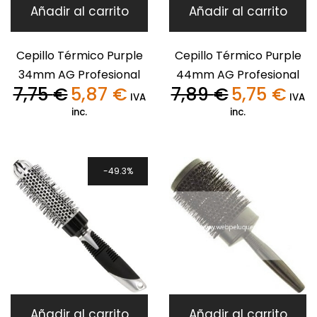
Añadir al carrito
Añadir al carrito
Cepillo Térmico Purple
Cepillo Térmico Purple
34mm AG Profesional
44mm AG Profesional
7,75
€
5,87
€
7,89
€
5,75
€
El
El
El
El
IVA
IVA
precio
precio
precio
precio
inc.
inc.
original
actual
original
actua
era:
es:
era:
es:
7,75 €.
5,87 €.
7,89 €.
5,75 €
49.3%
Añadir al carrito
Añadir al carrito