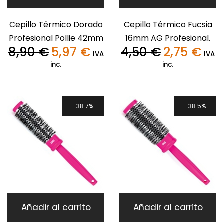
Cepillo Térmico Dorado
Cepillo Térmico Fucsia
Profesional Pollie 42mm
16mm AG Profesional.
8,90
€
5,97
€
4,50
€
2,75
€
El
El
El
El
IVA
IVA
precio
precio
precio
precio
inc.
inc.
original
actual
original
actual
era:
es:
era:
es:
8,90 €.
5,97 €.
4,50 €.
2,75 €
38.7%
38.5%
Añadir al carrito
Añadir al carrito