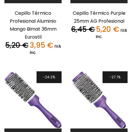
Cepillo Térmico
Cepillo Térmico Purple
Profesional Aluminio
25mm AG Profesional
6,45
€
5,20
€
Mango Bimat 36mm
El
El
IVA
precio
precio
Eurostil
inc.
original
actua
5,20
€
3,95
€
El
El
IVA
era:
es:
precio
precio
inc.
6,45 €.
5,20 €
original
actual
era:
es:
5,20 €.
3,95 €.
24.3%
27.1%