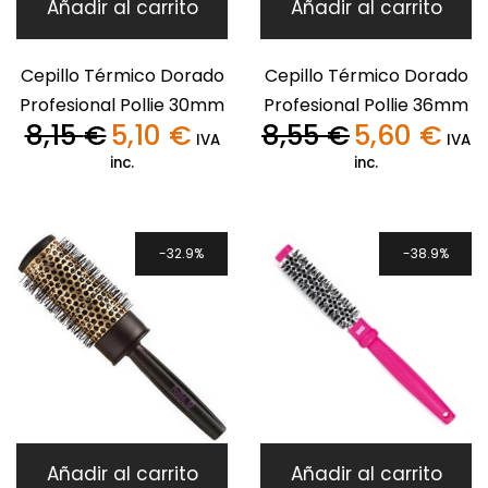
Añadir al carrito
Añadir al carrito
Cepillo Térmico Dorado
Cepillo Térmico Dorado
Profesional Pollie 30mm
Profesional Pollie 36mm
8,15
€
5,10
€
8,55
€
5,60
€
El
El
El
El
IVA
IVA
precio
precio
precio
preci
inc.
inc.
original
actual
original
actua
era:
es:
era:
es:
8,15 €.
5,10 €.
8,55 €.
5,60 €
32.9%
38.9%
Añadir al carrito
Añadir al carrito