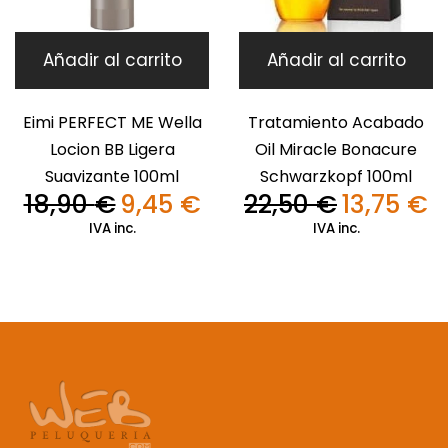
Añadir al carrito
Añadir al carrito
Eimi PERFECT ME Wella
Tratamiento Acabado
Locion BB Ligera
Oil Miracle Bonacure
Suavizante 100ml
Schwarzkopf 100ml
18,90
€
9,45
€
22,50
€
13,75
€
El
El
El
El
precio
precio
precio
pr
IVA inc.
IVA inc.
original
actual
original
ac
era:
es:
era:
es:
18,90 €.
9,45 €.
22,50 €.
13,