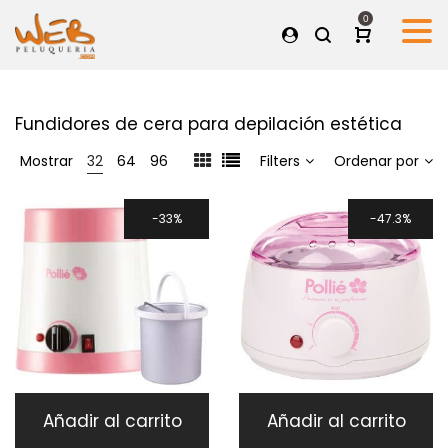
0
Fundidores de cera para depilación estética
Mostrar
32
64
96
Filters
Ordenar por
33%
47.3%
Añadir al carrito
Añadir al carrito