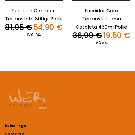
Fundidor Cera con
Fundidor Cera
Termostato 800gr Pollie
Termostato con
81,95
€
54,90
€
Cazoleta 450ml Pollie
El
El
precio
precio
36,99
€
19,50
€
IVA inc.
El
El
original
actual
precio
pr
IVA inc.
era:
es:
original
ac
81,95 €.
54,90 €.
era:
es
36,99 €.
19
Aviso Legal
Contacto