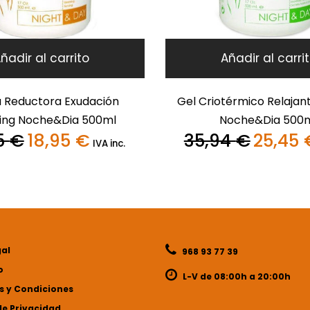
ñadir al carrito
Añadir al carri
 Reductora Exudación
Gel Criotérmico Relajan
ing Noche&Dia 500ml
Noche&Dia 500
5
€
18,95
€
35,94
€
25,45
El
El
El
IVA inc.
precio
precio
precio
original
actual
original
era:
es:
era:
28,95 €.
18,95 €.
35,94 €.
gal
968 93 77 39
o
L-V de 08:00h a 20:00h
 y Condiciones
de Privacidad