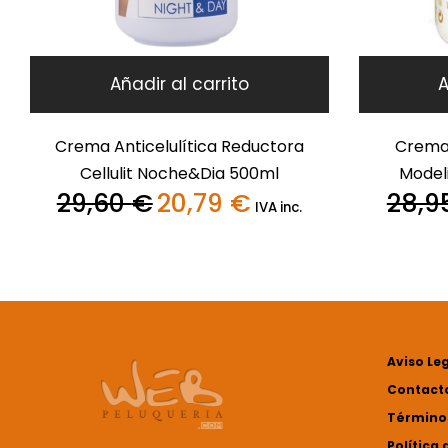
Añadir al carrito
A
Crema Anticelulítica Reductora
Crema
Cellulit Noche&Dia 500ml
Model
29,60
€
20,79
€
28,9
El
El
IVA inc.
precio
precio
original
actual
era:
es:
29,60 €.
20,79 €.
Aviso Le
Contact
Términos
Política 