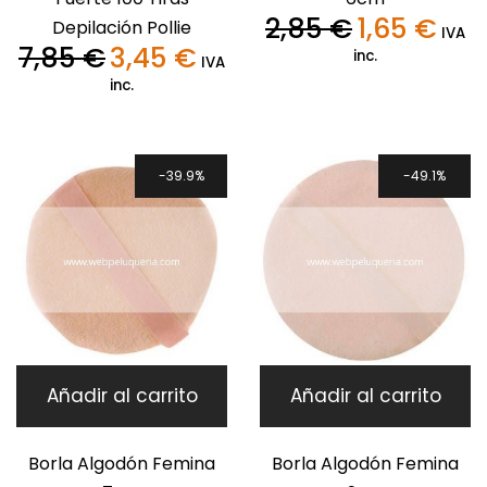
2,85
€
1,65
€
Depilación Pollie
El
El
IVA
7,85
€
3,45
€
precio
precio
inc.
El
El
IVA
original
actual
precio
precio
inc.
era:
es:
original
actual
2,85 €.
1,65 €.
era:
es:
7,85 €.
3,45 €.
39.9%
49.1%
Añadir al carrito
Añadir al carrito
Borla Algodón Femina
Borla Algodón Femina