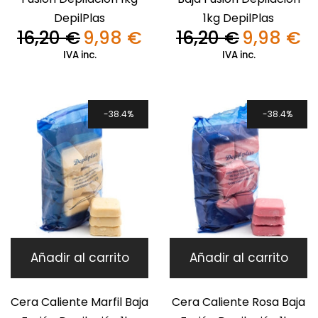
DepilPlas
1kg DepilPlas
16,20
€
9,98
€
16,20
€
9,98
€
El
El
El
El
precio
precio
precio
pre
IVA inc.
IVA inc.
original
actual
original
act
era:
es:
era:
es:
16,20 €.
9,98 €.
16,20 €.
9,9
38.4%
38.4%
Añadir al carrito
Añadir al carrito
Cera Caliente Marfil Baja
Cera Caliente Rosa Baja