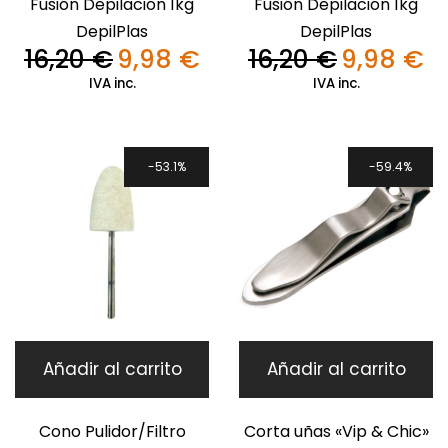
Fusión Depilación 1kg
Fusión Depilación 1kg
DepilPlas
DepilPlas
16,20
€
9,98
€
16,20
€
9,98
€
El
El
El
El
precio
precio
precio
pre
IVA inc.
IVA inc.
original
actual
original
act
era:
es:
era:
es:
16,20 €.
9,98 €.
16,20 €.
9,9
53.1%
59.4%
Añadir al carrito
Añadir al carrito
Cono Pulidor/Filtro
Corta uñas «Vip & Chic»