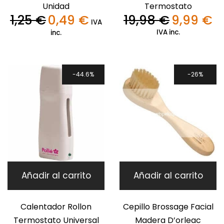
Unidad
Termostato
1,25
€
0,49
€
19,98
€
9,99
€
El
El
El
El
IVA
precio
precio
precio
pre
IVA inc.
inc.
original
actual
original
act
era:
es:
era:
es:
1,25 €.
0,49 €.
19,98 €.
9,9
44.6%
26%
Añadir al carrito
Añadir al carrito
Calentador Rollon
Cepillo Brossage Facial
Termostato Universal
Madera D’orleac