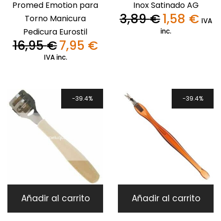
Promed Emotion para
Inox Satinado AG
3,89
€
1,58
€
Torno Manicura
El
El
IVA
precio
precio
Pedicura Eurostil
inc.
original
actual
16,95
€
7,95
€
El
El
era:
es:
precio
precio
IVA inc.
3,89 €.
1,58 €.
original
actual
era:
es:
16,95 €.
7,95 €.
39.4%
39.4%
Añadir al carrito
Añadir al carrito