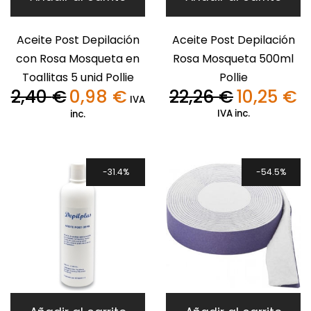
Aceite Post Depilación
Aceite Post Depilación
con Rosa Mosqueta en
Rosa Mosqueta 500ml
Toallitas 5 unid Pollie
Pollie
2,40
€
0,98
€
22,26
€
10,25
€
El
El
El
El
IVA
precio
precio
precio
pr
IVA inc.
inc.
original
actual
original
ac
era:
es:
era:
es:
2,40 €.
0,98 €.
22,26 €.
10,
31.4%
54.5%