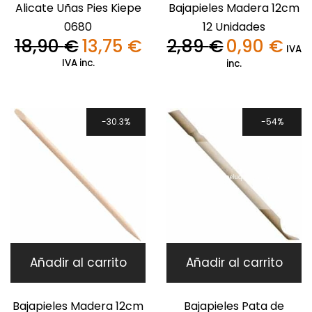
Alicate Uñas Pies Kiepe
Bajapieles Madera 12cm
0680
12 Unidades
18,90
€
13,75
€
2,89
€
0,90
€
El
El
El
El
IVA
precio
precio
precio
preci
IVA inc.
inc.
original
actual
original
actua
era:
es:
era:
es:
18,90 €.
13,75 €.
2,89 €.
0,90 €
30.3%
54%
Añadir al carrito
Añadir al carrito
Bajapieles Madera 12cm
Bajapieles Pata de