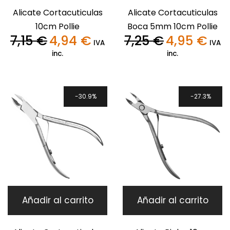
Alicate Cortacuticulas
Alicate Cortacuticulas
10cm Pollie
Boca 5mm 10cm Pollie
7,15
€
4,94
€
7,25
€
4,95
€
El
El
El
El
IVA
IVA
precio
precio
precio
precio
inc.
inc.
original
actual
original
actual
era:
es:
era:
es:
7,15 €.
4,94 €.
7,25 €.
4,95 €
30.9%
27.3%
Añadir al carrito
Añadir al carrito