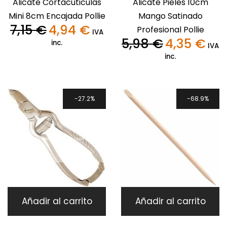
Alicate Cortacuticulas
Alicate Pieles 10cm
Mini 8cm Encajada Pollie
Mango Satinado
7,15
€
4,94
€
Profesional Pollie
El
El
IVA
precio
precio
5,98
€
4,35
€
inc.
El
El
IVA
original
actual
precio
preci
inc.
era:
es:
original
actua
7,15 €.
4,94 €.
era:
es:
5,98 €.
4,35 €
27.2%
68.9%
Añadir al carrito
Añadir al carrito