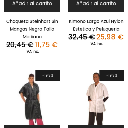
Añadir al carrito
Añadir al carrito
Chaqueta Steinhart Sin
Kimono Largo Azul Nylon
Mangas Negra Talla
Estetica y Peluqueria
32,45
€
25,98
€
Mediana
El
El
20,45
€
11,75
€
precio
pr
IVA inc.
El
El
original
ac
precio
precio
IVA inc.
era:
es
original
actual
32,45 €.
25
era:
es:
20,45 €.
11,75 €.
19.3%
19.3%