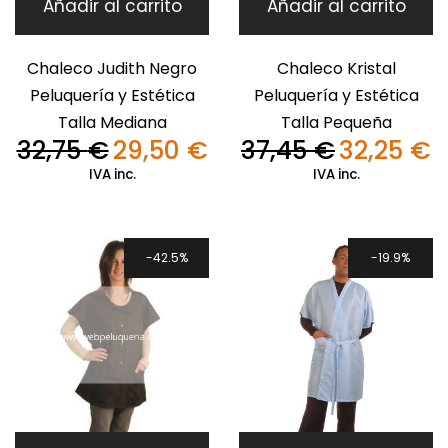
Añadir al carrito
Añadir al carrito
Chaleco Judith Negro
Chaleco Kristal
Peluquería y Estética
Peluquería y Estética
Talla Mediana
Talla Pequeña
32,75
€
29,50
€
37,45
€
32,25
€
El
El
El
El
precio
precio
precio
pr
IVA inc.
IVA inc.
original
actual
original
ac
era:
es:
era:
es
32,75 €.
29,50 €.
37,45 €.
32
42.5%
19.9%