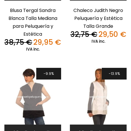
Blusa Tergal Sandra
Chaleco Judith Negro
Blanca Talla Mediana
Peluquería y Estética
para Peluquería y
Talla Grande
32,75
€
29,50
€
Estética
El
El
38,75
€
29,95
€
precio
pr
IVA inc.
El
El
original
ac
precio
precio
IVA inc.
era:
es
original
actual
32,75 €.
29
era:
es:
38,75 €.
29,95 €.
9.9%
13.9%