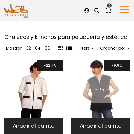
0
Chalecos y kimonos para peluquería y estética
Mostrar
32
64
96
Filters
Ordenar por
22.7%
9.9%
Añadir al carrito
Añadir al carrito