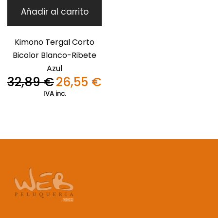
Añadir al carrito
Kimono Tergal Corto
Bicolor Blanco-Ribete
Azul
32,89
€
26,55
€
El
El
precio
precio
IVA inc.
original
actual
era:
es:
32,89 €.
26,55 €.