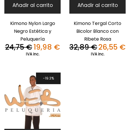
Añadir al carrito
Añadir al carrito
Kimono Nylon Largo
Kimono Tergal Corto
Negro Estética y
Bicolor Blanco con
Peluquería
Ribete Rosa
24,75
€
19,98
€
32,89
€
26,55
€
El
El
El
El
precio
precio
precio
pr
IVA inc.
IVA inc.
original
actual
original
ac
era:
es:
era:
es
24,75 €.
19,98 €.
32,89 €.
26
19.3%